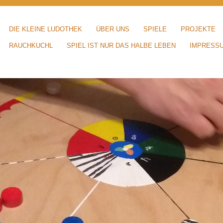
DIE KLEINE LUDOTHEK
ÜBER UNS
SPIELE
PROJEKTE
RAUCHKUCHL
SPIEL IST NUR DAS HALBE LEBEN
IMPRESS