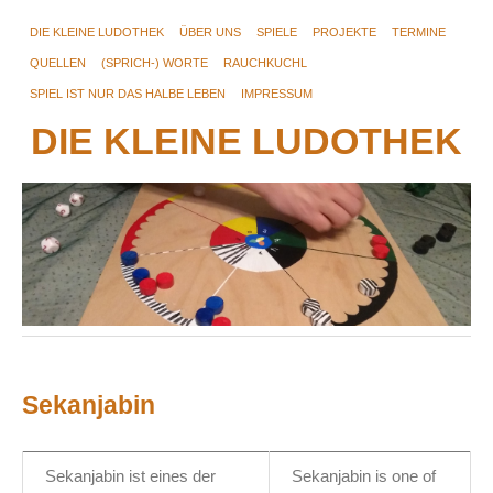
DIE KLEINE LUDOTHEK
ÜBER UNS
SPIELE
PROJEKTE
TERMINE
QUELLEN
(SPRICH-) WORTE
RAUCHKUCHL
SPIEL IST NUR DAS HALBE LEBEN
IMPRESSUM
DIE KLEINE LUDOTHEK
Sekanjabin
Sekanjabin ist eines der
Sekanjabin is one of