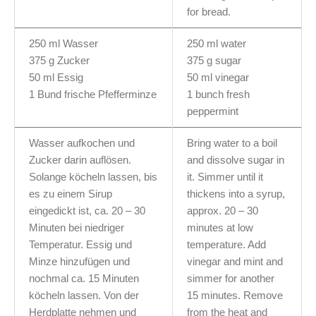
for bread.
250 ml Wasser
250 ml water
375 g Zucker
375 g sugar
50 ml Essig
50 ml vinegar
1 Bund frische Pfefferminze
1 bunch fresh
peppermint
Wasser aufkochen und
Bring water to a boil
Zucker darin auflösen.
and dissolve sugar in
Solange köcheln lassen, bis
it. Simmer until it
es zu einem Sirup
thickens into a syrup,
eingedickt ist, ca. 20 – 30
approx. 20 – 30
Minuten bei niedriger
minutes at low
Temperatur. Essig und
temperature. Add
Minze hinzufügen und
vinegar and mint and
nochmal ca. 15 Minuten
simmer for another
köcheln lassen. Von der
15 minutes. Remove
Herdplatte nehmen und
from the heat and