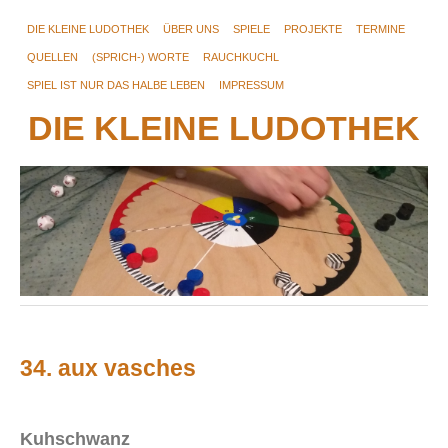
DIE KLEINE LUDOTHEK
ÜBER UNS
SPIELE
PROJEKTE
TERMINE
QUELLEN
(SPRICH-) WORTE
RAUCHKUCHL
SPIEL IST NUR DAS HALBE LEBEN
IMPRESSUM
DIE KLEINE LUDOTHEK
34. aux vasches
Kuhschwanz