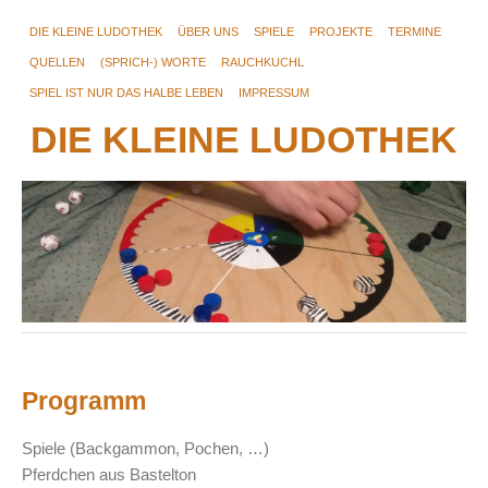
DIE KLEINE LUDOTHEK
ÜBER UNS
SPIELE
PROJEKTE
TERMINE
QUELLEN
(SPRICH-) WORTE
RAUCHKUCHL
SPIEL IST NUR DAS HALBE LEBEN
IMPRESSUM
DIE KLEINE LUDOTHEK
Programm
Spiele (Backgammon, Pochen, …)
Pferdchen aus Bastelton