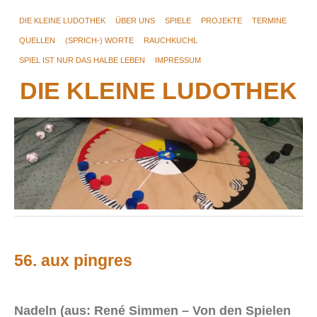
DIE KLEINE LUDOTHEK
ÜBER UNS
SPIELE
PROJEKTE
TERMINE
QUELLEN
(SPRICH-) WORTE
RAUCHKUCHL
SPIEL IST NUR DAS HALBE LEBEN
IMPRESSUM
DIE KLEINE LUDOTHEK
56. aux pingres
Nadeln (aus: René Simmen – Von den Spielen